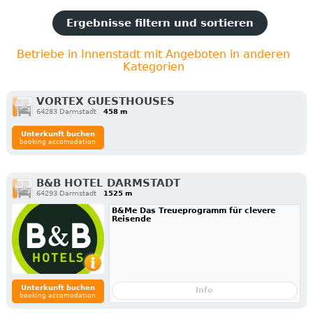
Ergebnisse filtern und sortieren
Betriebe in Innenstadt mit Angeboten in anderen
Kategorien
VORTEX GUESTHOUSES
64283 Darmstadt
458 m
Unterkunft buchen
booking accomodation
B&B HOTEL DARMSTADT
64293 Darmstadt
1525 m
B&Me Das Treueprogramm für clevere
Reisende
Unterkunft buchen
Info
booking accomodation