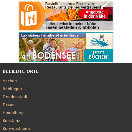
BELIEBTE ORTE
Aachen
Böblingen
Freudenstadt
Füssen
Heidelberg
Konstanz
Kornwestheim