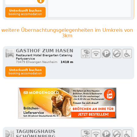
Unterkunft buchen
booking accomodation
weitere Übernachtungsgelegenheiten im Umkreis von
3km
GASTHOF ZUM HASEN
Restaurant Hotel Biergarten Catering
Partyservice
73479 Ellwangen Neunheim
1418 m
Unterkunft buchen
booking accomodation
TAGUNGSHAUS
SCHÖNENBERG