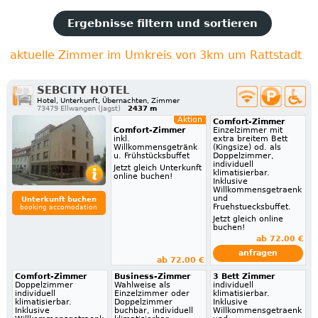
Ergebnisse filtern und sortieren
aktuelle Zimmer im Umkreis von 3km um Rattstadt
SEBCITY HOTEL
Hotel, Unterkunft, Übernachten, Zimmer
73479 Ellwangen (Jagst)
2437 m
Aktion
Comfort-Zimmer
Comfort-Zimmer
Einzelzimmer mit
inkl.
extra breitem Bett
Willkommensgetränk
(Kingsize) od. als
u. Frühstücksbuffet
Doppelzimmer,
individuell
Jetzt gleich Unterkunft
klimatisierbar.
online buchen!
Inklusive
Willkommensgetraenk
und
Unterkunft buchen
Fruehstuecksbuffet.
booking accomodation
Jetzt gleich online
buchen!
ab 72.00 €
anfragen
ab 72.00 €
Comfort-Zimmer
Business-Zimmer
3 Bett Zimmer
Doppelzimmer
Wahlweise als
individuell
individuell
Einzelzimmer oder
klimatisierbar.
klimatisierbar.
Doppelzimmer
Inklusive
Inklusive
buchbar, individuell
Willkommensgetraenk