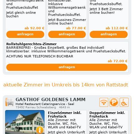
Willkommensgetraenk
klimatisierbar.
und
und
Inklusive
Fruehstuecksbuffet.
Fruehstuecksbuffet
Willkommensgetraenk
Jetzt 3 Bett Zimmer
und
Jetzt gleich online
online buchen!
Fruehstuecksbuffet.
buchen
Jetzt Bussines-Zimmer
online buchen!
ab 92.00 €
ab 77.00 €
ab 112.00 €
anfragen
anfragen
anfragen
Rollstuhlgerechtes-Zimmer
BARRIEREFREI - Großes Einzelbett, großes Bad individuell
klimatisierbar. inklusive Willkommensgetraenk und Fruehstuecksbuffet.
ACHTUNG NUR TELEFONISCH BUCHBAR
ab 72.00 €
anfragen
aktuelle Zimmer im Umkreis bis 14km von Rattstadt
GASTHOF GOLDENES LAMM
Hotel Restaurant Cateringservice - Saal
73492 Rainau Schwabsberg
4643 m
Einzelzimmer inkl.
Doppelzimmer inkl.
Frühstück
Frühstück
Alle Zimmer mit
Alle Zimmer mit
Dusche, WC, Fön,
Dusche, WC, Fön,
WLAN und Kabel-TV
WLAN und Kabel-TV
Jetzt gleich Unterkunft
Jetzt gleich Unterkunft