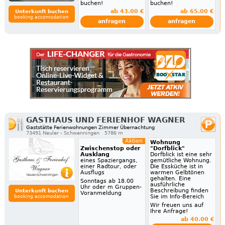
buchen!
buchen!
ab 43.00 €
ab 65.00 €
Unterkunft buchen
booking accomodation
anfragen
anfragen
GASTHAUS UND FERIENHOF WAGNER
Gaststätte Ferienwohnungen Zimmer Übernachtung
73491 Neuler - Schwenningen
5786 m
Aktion
Wohnung
Zwischenstop oder
"Dorfblick"
Ausklang
Dorfblick ist eine sehr
eines Spaziergangs,
gemütliche Wohnung.
einer Radtour, oder
Die Essküche ist in
Ausflugs
warmen Gelbtönen
gehalten. Eine
Sonntags ab 18.00
ausführliche
Uhr oder m Gruppen-
Beschreibung finden
Unterkunft buchen
Voranmeldung
Sie im Info-Bereich
booking accomodation
Wir freuen uns auf
Ihre Anfrage!
ab 40.00 €