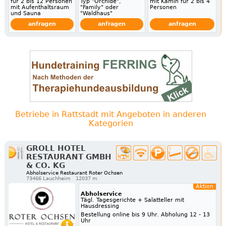
für 2 bis 12 Personen
Typ "Orchide",
mit Kamin für 2 bis 4
mit Aufenthaltsraum
"Family" oder
Personen
und Sauna
"Waldhaus"
anfragen
anfragen
anfragen
Betriebe in Rattstadt mit Angeboten in anderen
Kategorien
GROLL HOTEL
RESTAURANT GMBH
& CO. KG
Abholservice Restaurant Roter Ochsen
73466 Lauchheim
12037 m
Aktion
Abholservice
Tägl. Tagesgerichte + Salatteller mit
Hausdressing
Bestellung online bis 9 Uhr. Abholung 12 - 13
Uhr