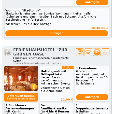
anfragen
Wohnung "Stadtblick"
Stadtblick ist eine sehr geräumige Wohnung mit einer hellen
Küchenzeile und einem großen Tisch mit Eckbank. Ausführliche
Beschreibung - Info-Bereich.
Wir freuen uns auf Ihre Anfrage!
ab 40.00 €
anfragen
FERIENHAUSHOTEL "ZUR
GRÜNEN OASE"
Ferienhaus-Ferienwohnungen-Appartements-
Suiten
74426 Bühlerzell-Hinterwald
13056 m
Aktion
1 Ferienhaus
Hüttengaudi mit
Grafenhof
Grillspektakel
mit Kamin geeignet
Lassen Sie sich
für Gruppen bis zu 10
verwöhnen von
Personen, 3
kulinarischen Events
Schlafzimmer
Vegetarische Option
auf Anmeldung
Unterkunft buchen
anfragen
booking accomodation
22.00 €
3 Blockhaus-
Der
3
Ferienwohnungen
Familienklassiker
Doppelappartements
mit Kamin
für 4 bis 6 Person
& Suiten