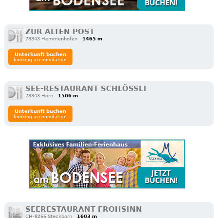
ZUR ALTEN POST
78343 Hemmenhofen
1465 m
Unterkunft buchen
booking accomodation
SEE-RESTAURANT SCHLÖSSLI
78343 Horn
1506 m
Unterkunft buchen
booking accomodation
SEERESTAURANT FROHSINN
CH-8266 Steckborn
1603 m