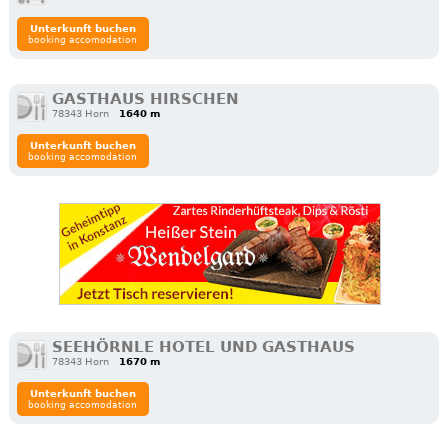
Unterkunft buchen
booking accomodation
GASTHAUS HIRSCHEN
78343 Horn
1640 m
Unterkunft buchen
booking accomodation
SEEHÖRNLE HOTEL UND GASTHAUS
78343 Horn
1670 m
Unterkunft buchen
booking accomodation