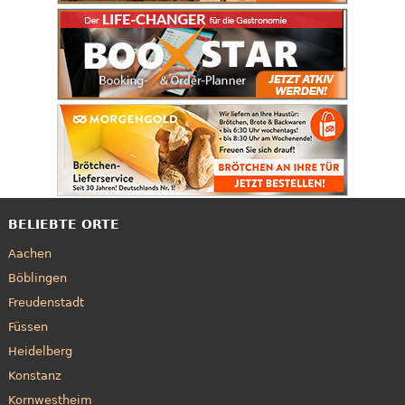
BELIEBTE ORTE
Aachen
Böblingen
Freudenstadt
Füssen
Heidelberg
Konstanz
Kornwestheim