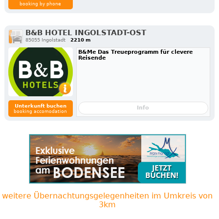
booking by phone
B&B HOTEL INGOLSTADT-OST
85055 Ingolstadt
2210 m
B&Me Das Treueprogramm für clevere
Reisende
Unterkunft buchen
Info
booking accomodation
weitere Übernachtungsgelegenheiten im Umkreis von
3km