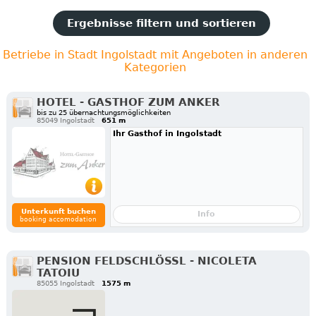
Ergebnisse filtern und sortieren
Betriebe in Stadt Ingolstadt mit Angeboten in anderen
Kategorien
HOTEL - GASTHOF ZUM ANKER
bis zu 25 übernachtungsmöglichkeiten
85049 Ingolstadt
651 m
Ihr Gasthof in Ingolstadt
Unterkunft buchen
Info
booking accomodation
PENSION FELDSCHLÖSSL - NICOLETA
TATOIU
85055 Ingolstadt
1575 m