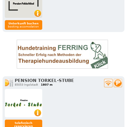
Unterkunft buchen
booking accomodation
PENSION TORKEL-STUBE
85053 Ingolstadt
1807 m
telefonisch
reservieren