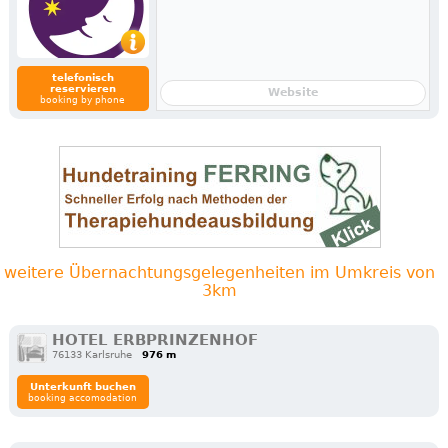
telefonisch
reservieren
Website
booking by phone
weitere Übernachtungsgelegenheiten im Umkreis von
3km
HOTEL ERBPRINZENHOF
76133 Karlsruhe
976 m
Unterkunft buchen
booking accomodation