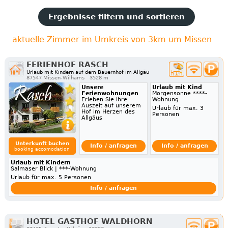
Ergebnisse filtern und sortieren
aktuelle Zimmer im Umkreis von 3km um Missen
FERIENHOF RASCH
Urlaub mit Kindern auf dem Bauernhof im Allgäu
87547 Missen-Wilhams
3528 m
Unsere
Urlaub mit Kind
Ferienwohnungen
Morgensonne ****-
Erleben Sie ihre
Wohnung
Auszeit auf unserem
Urlaub für max. 3
Hof im Herzen des
Personen
Allgäus
Unterkunft buchen
Info / anfragen
Info / anfragen
booking accomodation
Urlaub mit Kindern
Salmaser Blick | ***-Wohnung
Urlaub für max. 5 Personen
Info / anfragen
HOTEL GASTHOF WALDHORN