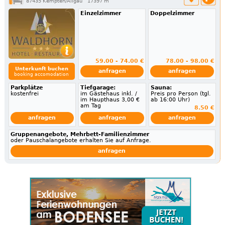
87435 Kempten/Allgäu
17397 m
Einzelzimmer
Doppelzimmer
59.00 - 74.00 €
78.00 - 98.00 €
Unterkunft buchen
anfragen
anfragen
booking accomodation
Parkplätze
Tiefgarage:
Sauna:
kostenfrei
im Gästehaus inkl. /
Preis pro Person (tgl.
im Haupthaus 3,00 €
ab 16:00 Uhr)
am Tag
8.50 €
anfragen
anfragen
anfragen
Gruppenangebote, Mehrbett-Familienzimmer
oder Pauschalangebote erhalten Sie auf Anfrage.
anfragen