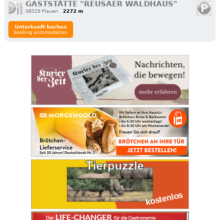
GASTSTÄTTE "REUSAER WALDHAUS"
08529 Plauen
2272 m
Unterkunft buchen
booking accomodation