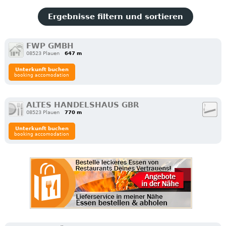
Ergebnisse filtern und sortieren
FWP GMBH
08523 Plauen
647 m
Unterkunft buchen
booking accomodation
ALTES HANDELSHAUS GBR
08523 Plauen
770 m
Unterkunft buchen
booking accomodation