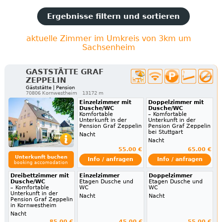
Ergebnisse filtern und sortieren
aktuelle Zimmer im Umkreis von 3km um
Sachsenheim
GASTSTÄTTE GRAF
ZEPPELIN
Gäststätte | Pension
70806 Kornwestheim
13172 m
Einzelzimmer mit
Doppelzimmer mit
Dusche/WC
Dusche/WC
Komfortable
– Komfortable
Unterkunft in der
Unterkunft in der
Pension Graf Zeppelin
Pension Graf Zeppelin
bei Stuttgart
Nacht
Nacht
55.00 €
65.00 €
Unterkunft buchen
Info / anfragen
Info / anfragen
booking accomodation
Dreibettzimmer mit
Einzelzimmer
Doppelzimmer
Dusche/WC
Etagen Dusche und
Etagen Dusche und
– Komfortable
WC
WC
Unterkunft in der
Nacht
Nacht
Pension Graf Zeppelin
in Kornwestheim
Nacht
85.00 €
45.00 €
55.00 €