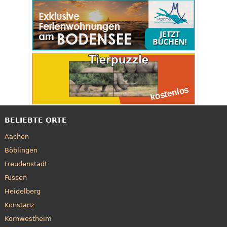
BELIEBTE ORTE
Aachen
Böblingen
Freudenstadt
Füssen
Heidelberg
Konstanz
Kornwestheim