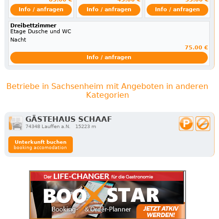
Info / anfragen
Info / anfragen
Info / anfragen
Dreibettzimmer
Etage Dusche und WC
Nacht
75.00 €
Info / anfragen
Betriebe in Sachsenheim mit Angeboten in anderen
Kategorien
GÄSTEHAUS SCHAAF
74348 Lauffen a.N.
15223 m
Unterkunft buchen
booking accomodation