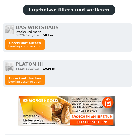
Ergebnisse filtern und sortieren
DAS WIRTSHAUS
Steaks und mehr
38226 Salzgitter
581 m
Unterkunft buchen
booking accomodation
PLATON III
38226 Salzgitter
1624 m
Unterkunft buchen
booking accomodation