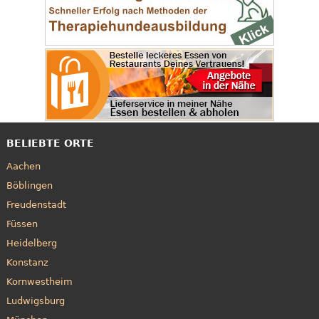
BELIEBTE ORTE
Aachen
Böblingen
Freudenstadt
Füssen
Heidelberg
Konstanz
Kornwestheim
Ludwigsburg