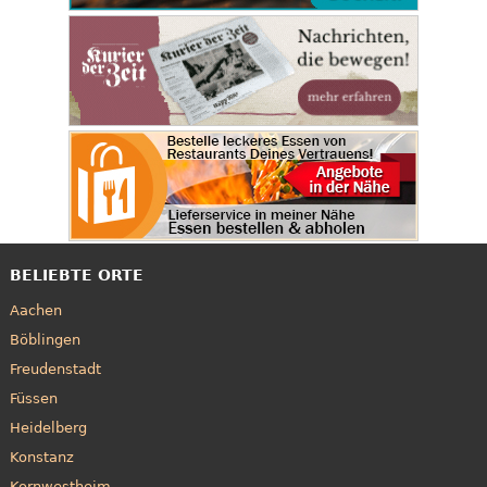
BELIEBTE ORTE
Aachen
Böblingen
Freudenstadt
Füssen
Heidelberg
Konstanz
Kornwestheim