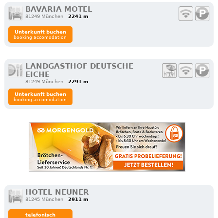
BAVARIA MOTEL
81249 München
2241 m
Unterkunft buchen
booking accomodation
LANDGASTHOF DEUTSCHE
EICHE
81249 München
2291 m
Unterkunft buchen
booking accomodation
HOTEL NEUNER
81245 München
2911 m
telefonisch