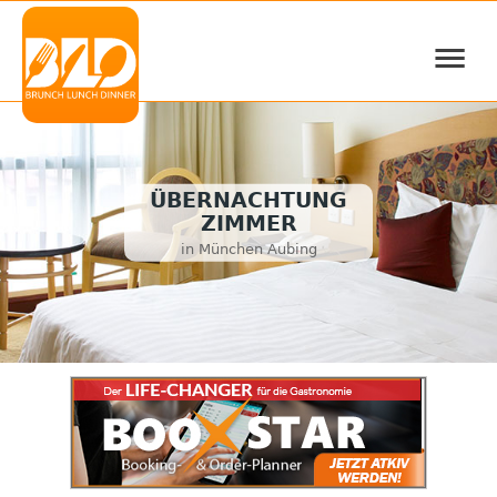
≡
ÜBERNACHTUNG
ZIMMER
in München Aubing