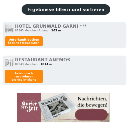
Ergebnisse filtern und sortieren
HOTEL GRÜNWALD GARNI ***
81245 München-Aubing
162 m
Unterkunft buchen
booking accomodation
RESTAURANT ANEMOS
81243 München
1814 m
telefonisch
reservieren
booking by phone