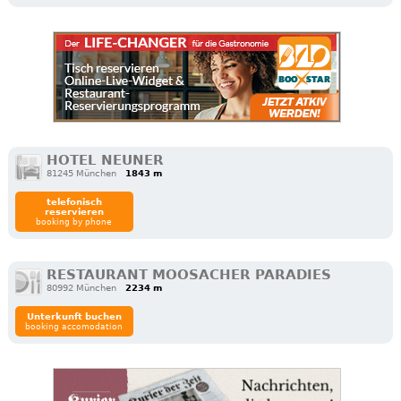
HOTEL NEUNER
81245 München
1843 m
telefonisch
reservieren
booking by phone
RESTAURANT MOOSACHER PARADIES
80992 München
2234 m
Unterkunft buchen
booking accomodation