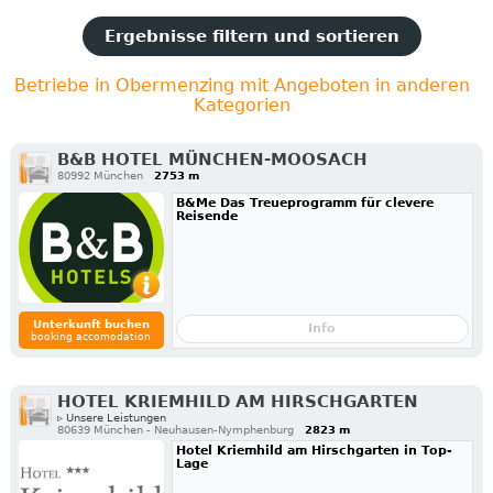
Ergebnisse filtern und sortieren
Betriebe in Obermenzing mit Angeboten in anderen
Kategorien
B&B HOTEL MÜNCHEN-MOOSACH
80992 München
2753 m
B&Me Das Treueprogramm für clevere
Reisende
Unterkunft buchen
Info
booking accomodation
HOTEL KRIEMHILD AM HIRSCHGARTEN
▹ Unsere Leistungen
80639 München - Neuhausen-Nymphenburg
2823 m
Hotel Kriemhild am Hirschgarten in Top-
Lage