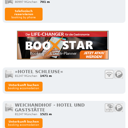
80997 München
701 m
telefonisch
reservieren
booking by phone
»HOTEL SCHLEUSE«
81247 München
1471 m
Unterkunft buchen
booking accomodation
WEICHANDHOF - HOTEL UND
GASTSTÄTTE
81247 München
1521 m
Unterkunft buchen
booking accomodation