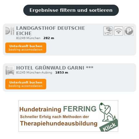
Ergebnisse filtern und sortieren
LANDGASTHOF DEUTSCHE
EICHE
81249 München
282 m
Unterkunft buchen
booking accomodation
HOTEL GRÜNWALD GARNI ***
81245 München-Aubing
1853 m
Unterkunft buchen
booking accomodation