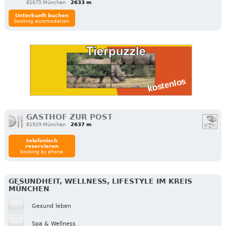
81675 München
2633 m
Unterkunft buchen
booking accomodation
GASTHOF ZUR POST
81929 München
2637 m
telefonisch
reservieren
booking by phone
GESUNDHEIT, WELLNESS, LIFESTYLE IM KREIS
MÜNCHEN
Gesund leben
Spa & Wellness