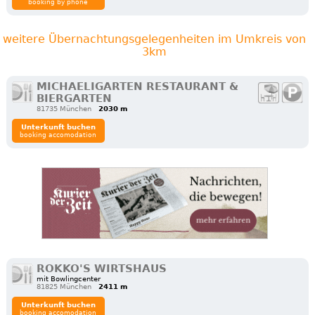
booking by phone
weitere Übernachtungsgelegenheiten im Umkreis von
3km
MICHAELIGARTEN RESTAURANT &
BIERGARTEN
81735 München
2030 m
Unterkunft buchen
booking accomodation
ROKKO'S WIRTSHAUS
mit Bowlingcenter
81825 München
2411 m
Unterkunft buchen
booking accomodation