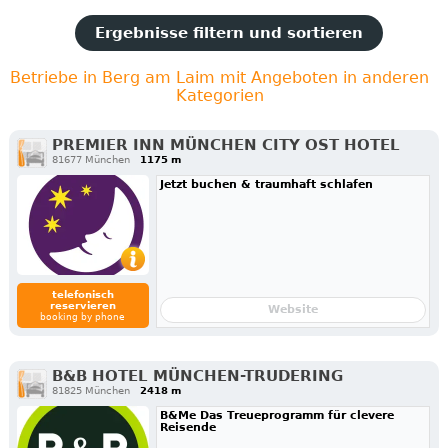
Ergebnisse filtern und sortieren
Betriebe in Berg am Laim mit Angeboten in anderen
Kategorien
PREMIER INN MÜNCHEN CITY OST HOTEL
81677 München
1175 m
Jetzt buchen & traumhaft schlafen
telefonisch
reservieren
Website
booking by phone
B&B HOTEL MÜNCHEN-TRUDERING
81825 München
2418 m
B&Me Das Treueprogramm für clevere
Reisende