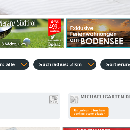
: alle
Suchradius: 3 km
Sortieru
MICHAELIGARTEN R
Unterkunft buchen
booking accomodation