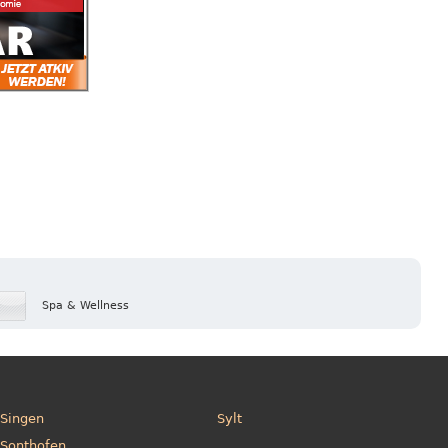
Spa & Wellness
Singen
Sylt
Sonthofen