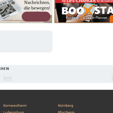
CHEN
Kornwestheim
Nürnberg
Ludwigsburg
Pforzheim