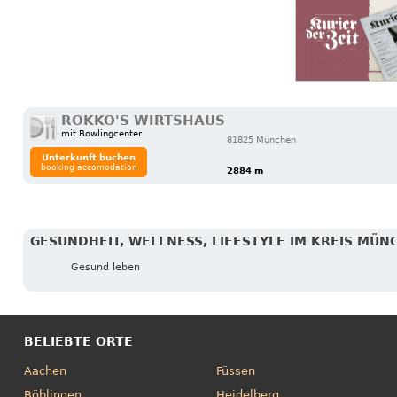
ROKKO'S WIRTSHAUS
mit Bowlingcenter
81825 München
Unterkunft buchen
booking accomodation
2884 m
GESUNDHEIT, WELLNESS, LIFESTYLE IM KREIS MÜN
Gesund leben
BELIEBTE ORTE
Aachen
Füssen
Böblingen
Heidelberg