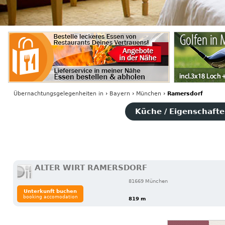
Übernachtungsgelegenheiten
in
›
Bayern
›
München
›
Ramersdorf
Küche / Eigenschaften
ALTER WIRT RAMERSDORF
81669 München
Unterkunft buchen
booking accomodation
819 m