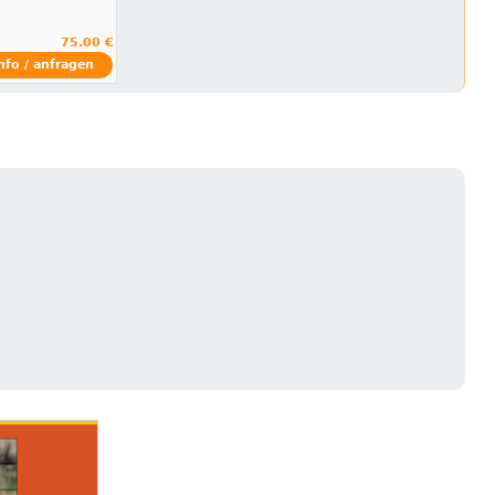
75.00 €
nfo / anfragen
n