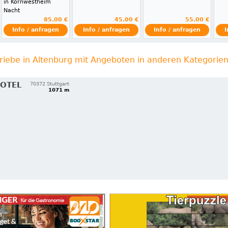
in Kornwestheim
Nacht
85.00 €
45.00 €
55.00 €
Info / anfragen
Info / anfragen
Info / anfragen
I
riebe in Altenburg mit Angeboten in anderen Kategorie
HOTEL
70372 Stuttgart
1071 m