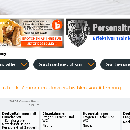
urg
: alle
Suchradius: 3 km
Sortieru
aktuelle Zimmer im Umkreis bis 6km von Altenburg
70806 Kornwestheim
5791 m
Dreibettzimmer mit
Einzelzimmer
Doppelzimmer
Dre
Dusche/WC
Etagen Dusche und
Etagen Dusche und
Eta
– Komfortable
WC
WC
Nac
Unterkunft in der
Nacht
Nacht
Pension Graf Zeppelin