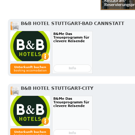
B&B HOTEL STUTTGART-BAD CANNSTATT
B&Me Das
Treueprogramm für
clevere Reisende
Unterkunft buchen
Info
booking accomodation
B&B HOTEL STUTTGART-CITY
B&Me Das
Treueprogramm für
clevere Reisende
Unterkunft buchen
Info