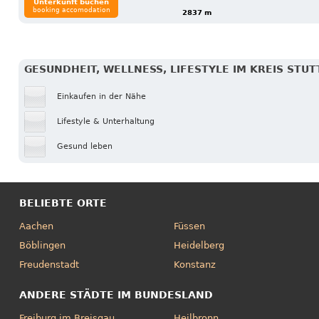
Unterkunft buchen
booking accomodation
2837 m
GESUNDHEIT, WELLNESS, LIFESTYLE IM KREIS STU
Einkaufen in der Nähe
Lifestyle & Unterhaltung
Gesund leben
BELIEBTE ORTE
Aachen
Füssen
Böblingen
Heidelberg
Freudenstadt
Konstanz
ANDERE STÄDTE IM BUNDESLAND
Freiburg im Breisgau
Heilbronn