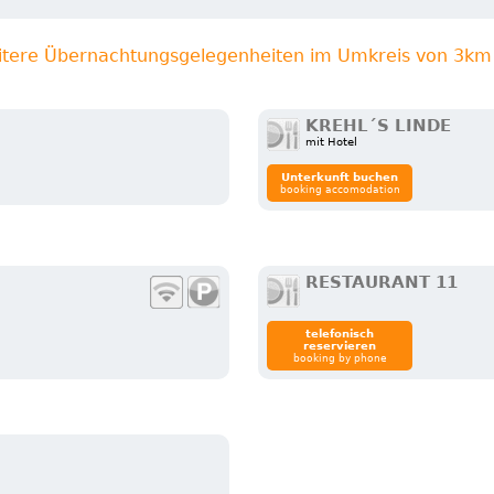
itere Übernachtungsgelegenheiten im Umkreis von 3km
KREHL´S LINDE
mit Hotel
Unterkunft buchen
booking accomodation
RESTAURANT 11
telefonisch
reservieren
booking by phone