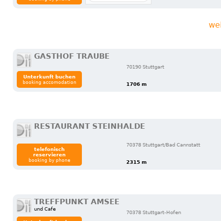
we
GASTHOF TRAUBE
70190 Stuttgart
Unterkunft buchen
booking accomodation
1706 m
RESTAURANT STEINHALDE
70378 Stuttgart/Bad Cannstatt
telefonisch
reservieren
booking by phone
2315 m
TREFFPUNKT AMSEE
und Cafe
70378 Stuttgart-Hofen