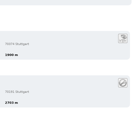
70374 Stuttgart
1900 m
70191 Stuttgart
2703 m