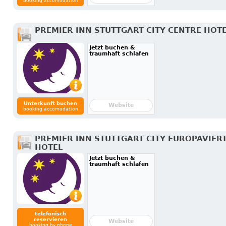
booking accomodation
PREMIER INN STUTTGART CITY CENTRE HOT
Jetzt buchen &
traumhaft schlafen
Unterkunft buchen
Website
booking accomodation
PREMIER INN STUTTGART CITY EUROPAVIER
HOTEL
Jetzt buchen &
traumhaft schlafen
telefonisch
reservieren
Website
booking by phone