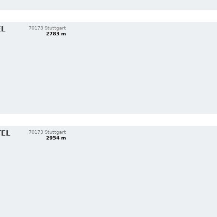
EL
70173 Stuttgart
2783 m
TEL
70173 Stuttgart
2954 m