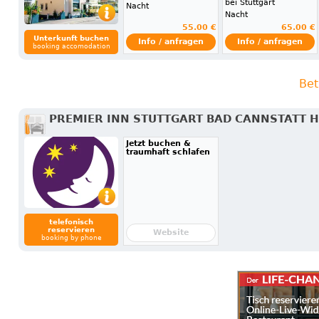
bei Stuttgart
Nacht
Nacht
55.00 €
65.00 €
Unterkunft buchen
Info / anfragen
Info / anfragen
booking accomodation
Bet
PREMIER INN STUTTGART BAD CANNSTATT 
Jetzt buchen &
traumhaft schlafen
telefonisch
reservieren
Website
booking by phone