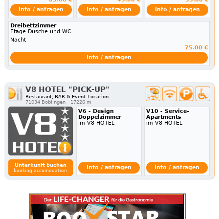
Info / anfragen
Info / anfragen
Info / anfragen
Dreibettzimmer
Etage Dusche und WC
Nacht
75.00 €
Info / anfragen
V8 HOTEL "PICK-UP"
Restaurant, BAR & Event-Location
71034 Böblingen
17226 m
V6 - Design
V10 - Service-
Doppelzimmer
Apartments
im V8 HOTEL
im V8 HOTEL
Unterkunft buchen
Info / anfragen
Info / anfragen
booking accomodation