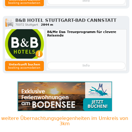
Info
booking accomodation
B&B HOTEL STUTTGART-BAD CANNSTATT
70372 Stuttgart
2844 m
B&Me Das Treueprogramm für clevere
Reisende
Unterkunft buchen
Info
booking accomodation
weitere Übernachtungsgelegenheiten im Umkreis von
3km