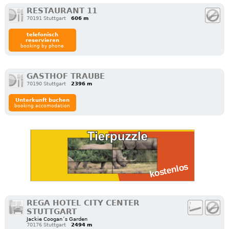
RESTAURANT 11
70191 Stuttgart
606 m
telefonisch
reservieren
booking by phone
GASTHOF TRAUBE
70190 Stuttgart
2396 m
Unterkunft buchen
booking accomodation
REGA HOTEL CITY CENTER
STUTTGART
Jackie Coogan´s Garden
70176 Stuttgart
2494 m