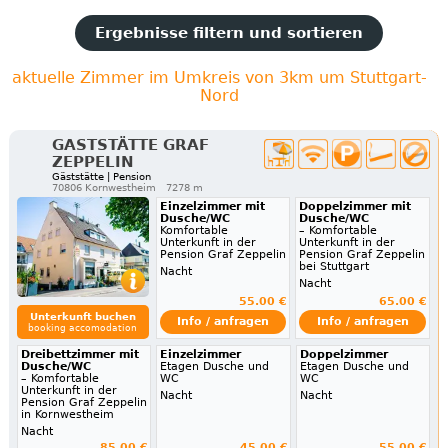
Ergebnisse filtern und sortieren
aktuelle Zimmer im Umkreis von 3km um Stuttgart-
Nord
GASTSTÄTTE GRAF
ZEPPELIN
Gäststätte | Pension
70806 Kornwestheim
7278 m
Einzelzimmer mit
Doppelzimmer mit
Dusche/WC
Dusche/WC
Komfortable
– Komfortable
Unterkunft in der
Unterkunft in der
Pension Graf Zeppelin
Pension Graf Zeppelin
bei Stuttgart
Nacht
Nacht
55.00 €
65.00 €
Unterkunft buchen
Info / anfragen
Info / anfragen
booking accomodation
Dreibettzimmer mit
Einzelzimmer
Doppelzimmer
Dusche/WC
Etagen Dusche und
Etagen Dusche und
– Komfortable
WC
WC
Unterkunft in der
Nacht
Nacht
Pension Graf Zeppelin
in Kornwestheim
Nacht
85.00 €
45.00 €
55.00 €