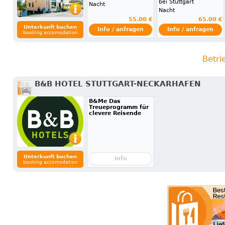
bei Stuttgart
Nacht
Nacht
55.00 €
65.00 €
Unterkunft buchen
Info / anfragen
Info / anfragen
booking accomodation
Betri
B&B HOTEL STUTTGART-NECKARHAFEN
B&Me Das
Treueprogramm für
clevere Reisende
Unterkunft buchen
Info
booking accomodation