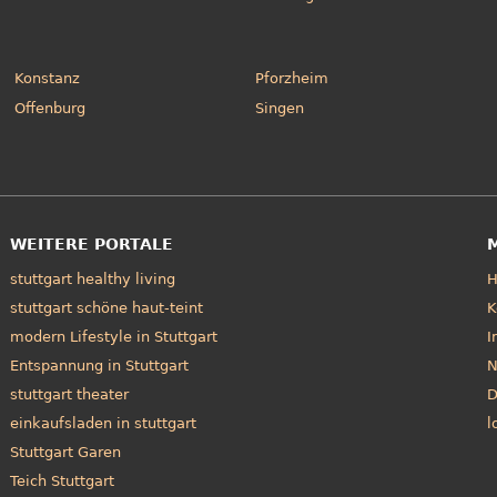
Konstanz
Pforzheim
Offenburg
Singen
WEITERE PORTALE
stuttgart healthy living
stuttgart schöne haut-teint
K
modern Lifestyle in Stuttgart
I
Entspannung in Stuttgart
N
stuttgart theater
D
einkaufsladen in stuttgart
l
Stuttgart Garen
Teich Stuttgart