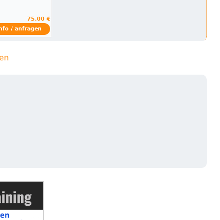
75.00 €
nfo / anfragen
ien