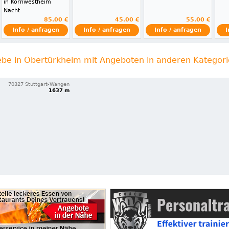
in Kornwestheim
Nacht
85.00 €
45.00 €
55.00 €
Info / anfragen
Info / anfragen
Info / anfragen
I
ebe in Obertürkheim mit Angeboten in anderen Kategor
70327 Stuttgart-Wangen
1637 m