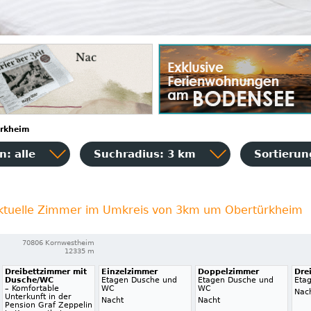
rkheim
: alle
Suchradius: 3 km
Sortieru
ktuelle Zimmer im Umkreis von 3km um Obertürkheim
70806 Kornwestheim
12335 m
Dreibettzimmer mit
Einzelzimmer
Doppelzimmer
Dre
Dusche/WC
Etagen Dusche und
Etagen Dusche und
Eta
– Komfortable
WC
WC
Nac
Unterkunft in der
Nacht
Nacht
Pension Graf Zeppelin