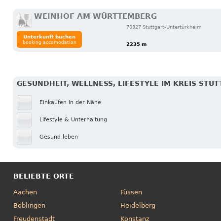
WEINHOF AM WÜRTTEMBERG
70327 Stuttgart-Untertürkheim
Unterkunft buchen
booking accomodation
2235 m
GESUNDHEIT, WELLNESS, LIFESTYLE IM KREIS STU
Einkaufen in der Nähe
Lifestyle & Unterhaltung
Gesund leben
BELIEBTE ORTE
Aachen
Füssen
Böblingen
Heidelberg
Freudenstadt
Konstanz