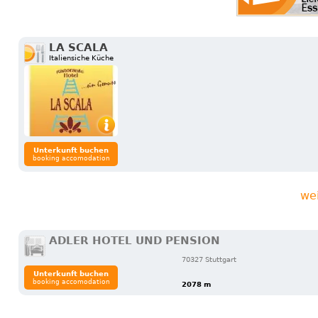
LA SCALA
Italiensiche Küche
Unterkunft buchen
booking accomodation
we
ADLER HOTEL UND PENSION
70327 Stuttgart
Unterkunft buchen
booking accomodation
2078 m