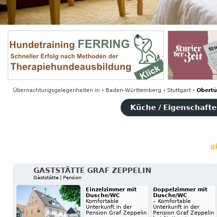
Übernachtungsgelegenheiten
in
›
Baden-Württemberg
›
Stuttgart
›
Obertü
Küche / Eigenschaften
a
GASTSTÄTTE GRAF ZEPPELIN
Gäststätte | Pension
Einzelzimmer mit
Doppelzimmer mit
Dusche/WC
Dusche/WC
Komfortable
– Komfortable
Unterkunft in der
Unterkunft in der
Pension Graf Zeppelin
Pension Graf Zeppelin