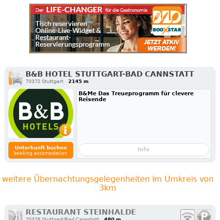
B&B HOTEL STUTTGART-BAD CANNSTATT
70372 Stuttgart
2145 m
B&Me Das Treueprogramm für clevere
Reisende
Unterkunft buchen
Info
booking accomodation
weitere Übernachtungsgelegenheiten im Umkreis von
3km
RESTAURANT STEINHALDE
70378 Stuttgart/Bad Cannstatt
480 m