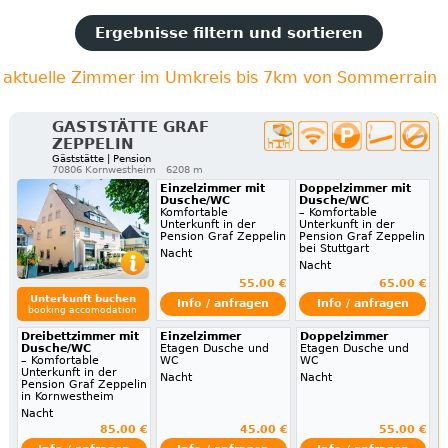
Ergebnisse filtern und sortieren
aktuelle Zimmer im Umkreis bis 7km von Sommerrain
GASTSTÄTTE GRAF
ZEPPELIN
Gäststätte | Pension
70806 Kornwestheim
6208 m
Einzelzimmer mit
Doppelzimmer mit
Dusche/WC
Dusche/WC
Komfortable
– Komfortable
Unterkunft in der
Unterkunft in der
Pension Graf Zeppelin
Pension Graf Zeppelin
bei Stuttgart
Nacht
Nacht
55.00 €
65.00 €
Unterkunft buchen
Info / anfragen
Info / anfragen
booking accomodation
Dreibettzimmer mit
Einzelzimmer
Doppelzimmer
Dusche/WC
Etagen Dusche und
Etagen Dusche und
– Komfortable
WC
WC
Unterkunft in der
Nacht
Nacht
Pension Graf Zeppelin
in Kornwestheim
Nacht
85.00 €
45.00 €
55.00 €