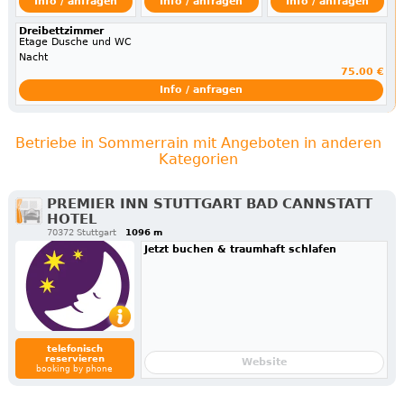
Info / anfragen
Info / anfragen
Info / anfragen
Dreibettzimmer
Etage Dusche und WC
Nacht
75.00 €
Info / anfragen
Betriebe in Sommerrain mit Angeboten in anderen
Kategorien
PREMIER INN STUTTGART BAD CANNSTATT
HOTEL
70372 Stuttgart
1096 m
Jetzt buchen & traumhaft schlafen
telefonisch
reservieren
Website
booking by phone