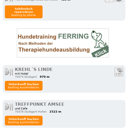
telefonisch
reservieren
booking by phone
KREHL´S LINDE
mit Hotel
70374 Stuttgart
970 m
Unterkunft buchen
booking accomodation
TREFFPUNKT AMSEE
und Cafe
70378 Stuttgart-Hofen
2522 m
Unterkunft buchen
booking accomodation