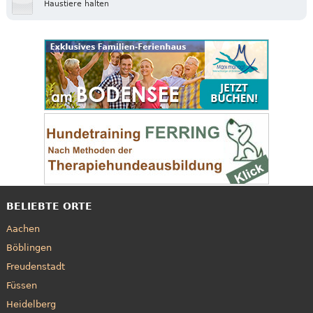
Haustiere halten
BELIEBTE ORTE
Aachen
Böblingen
Freudenstadt
Füssen
Heidelberg