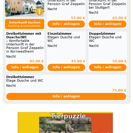
Unterkunft in der
Unterkunft in der
Pension Graf Zeppelin
Pension Graf Zeppelin
bei Stuttgart
Nacht
Nacht
55.00 €
65.00 €
Unterkunft buchen
Info / anfragen
Info / anfragen
booking accomodation
Dreibettzimmer mit
Einzelzimmer
Doppelzimmer
Dusche/WC
Etagen Dusche und
Etagen Dusche und
– Komfortable
WC
WC
Unterkunft in der
Nacht
Nacht
Pension Graf Zeppelin
in Kornwestheim
Nacht
85.00 €
45.00 €
55.00 €
Info / anfragen
Info / anfragen
Info / anfragen
Dreibettzimmer
Etage Dusche und WC
Nacht
75.00 €
Info / anfragen