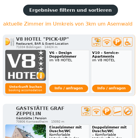
Ergebnisse filtern und sortieren
aktuelle Zimmer im Umkreis von 3km um Asemwald
V8 HOTEL "PICK-UP"
Restaurant, BAR & Event-Location
71034 Böblingen
14424 m
V6 - Design
V10 - Service-
Doppelzimmer
Apartments
im V8 HOTEL
im V8 HOTEL
Unterkunft buchen
Info / anfragen
Info / anfragen
booking accomodation
GASTSTÄTTE GRAF
ZEPPELIN
Gäststätte | Pension
70806 Kornwestheim
15092 m
Einzelzimmer mit
Doppelzimmer mit
Dusche/WC
Dusche/WC
Komfortable
– Komfortable