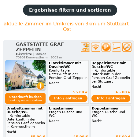
Ergebnisse filtern und sortieren
aktuelle Zimmer im Umkreis von 3km um Stuttgart-
Ost
GASTSTÄTTE GRAF
ZEPPELIN
Gäststätte | Pension
70806 Kornwestheim
9003 m
Einzelzimmer mit
Doppelzimmer mit
Dusche/WC
Dusche/WC
Komfortable
– Komfortable
Unterkunft in der
Unterkunft in der
Pension Graf Zeppelin
Pension Graf Zeppelin
bei Stuttgart
Nacht
Nacht
55.00 €
65.00 €
Unterkunft buchen
Info / anfragen
Info / anfragen
booking accomodation
Dreibettzimmer mit
Einzelzimmer
Doppelzimmer
Dusche/WC
Etagen Dusche und
Etagen Dusche und
– Komfortable
WC
WC
Unterkunft in der
Nacht
Nacht
Pension Graf Zeppelin
in Kornwestheim
Nacht
85.00 €
45.00 €
55.00 €