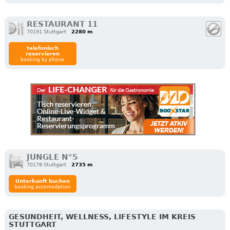
RESTAURANT 11
70191 Stuttgart
2280 m
telefonisch
reservieren
booking by phone
JUNGLE N°5
70178 Stuttgart
2735 m
Unterkunft buchen
booking accomodation
GESUNDHEIT, WELLNESS, LIFESTYLE IM KREIS
STUTTGART