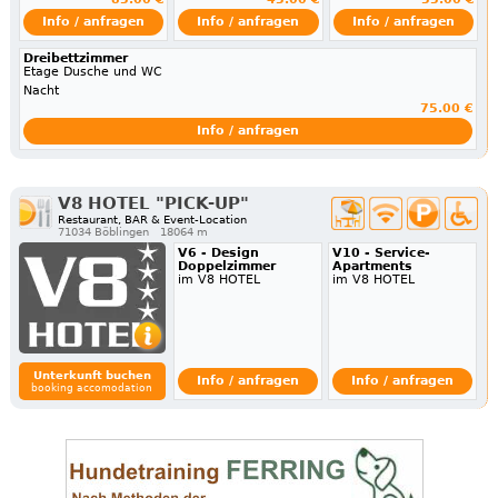
Info / anfragen
Info / anfragen
Info / anfragen
Dreibettzimmer
Etage Dusche und WC
Nacht
75.00 €
Info / anfragen
V8 HOTEL "PICK-UP"
Restaurant, BAR & Event-Location
71034 Böblingen
18064 m
V6 - Design
V10 - Service-
Doppelzimmer
Apartments
im V8 HOTEL
im V8 HOTEL
Unterkunft buchen
Info / anfragen
Info / anfragen
booking accomodation