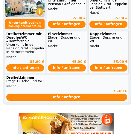
Unterkunft in der
Unterkunft in der
Pension Graf Zeppelin
Pension Graf Zeppelin
bei Stuttgart
Nacht
Nacht
55.00 €
65.00 €
Unterkunft buchen
Info / anfragen
Info / anfragen
booking accomodation
Dreibettzimmer mit
Einzelzimmer
Doppelzimmer
Dusche/WC
Etagen Dusche und
Etagen Dusche und
– Komfortable
WC
WC
Unterkunft in der
Nacht
Nacht
Pension Graf Zeppelin
in Kornwestheim
Nacht
85.00 €
45.00 €
55.00 €
Info / anfragen
Info / anfragen
Info / anfragen
Dreibettzimmer
Etage Dusche und WC
Nacht
75.00 €
Info / anfragen