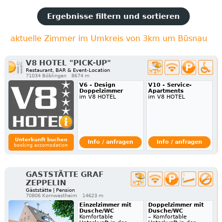
Ergebnisse filtern und sortieren
aktuelle Zimmer im Umkreis von 3km um Büsnau
V8 HOTEL "PICK-UP"
Restaurant, BAR & Event-Location
71034 Böblingen
8674 m
V6 - Design
V10 - Service-
Doppelzimmer
Apartments
im V8 HOTEL
im V8 HOTEL
Unterkunft buchen
Info / anfragen
Info / anfragen
booking accomodation
GASTSTÄTTE GRAF
ZEPPELIN
Gäststätte | Pension
70806 Kornwestheim
14623 m
Einzelzimmer mit
Doppelzimmer mit
Dusche/WC
Dusche/WC
Komfortable
– Komfortable